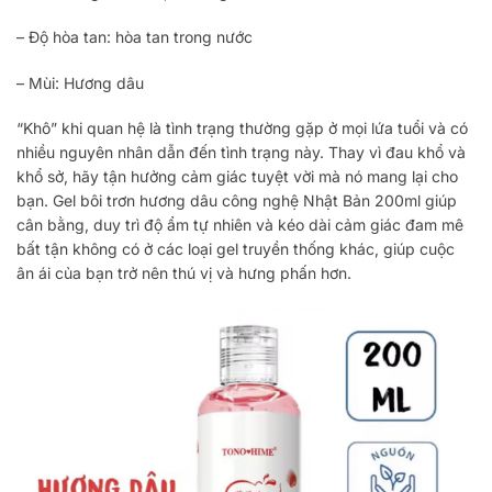
– Độ hòa tan: hòa tan trong nước
– Mùi: Hương dâu
“Khô” khi quan hệ là tình trạng thường gặp ở mọi lứa tuổi và có
nhiều nguyên nhân dẫn đến tình trạng này. Thay vì đau khổ và
khổ sở, hãy tận hưởng cảm giác tuyệt vời mà nó mang lại cho
bạn. Gel bôi trơn hương dâu công nghệ Nhật Bản 200ml giúp
cân bằng, duy trì độ ẩm tự nhiên và kéo dài cảm giác đam mê
bất tận không có ở các loại gel truyền thống khác, giúp cuộc
ân ái của bạn trở nên thú vị và hưng phấn hơn.