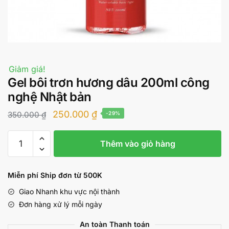
Giảm giá!
Gel bôi trơn hương dâu 200ml công
nghệ Nhật bản
Giá
Giá
250.000
₫
350.000
₫
-29%
gốc
hiện
Gel
là:
tại
Thêm vào giỏ hàng
bôi
350.000 ₫.
là:
trơn
hương
250.000 ₫.
Miễn phí Ship đơn từ 500K
dâu
Giao Nhanh khu vực nội thành
200ml
Đơn hàng xử lý mỗi ngày
công
nghệ
An toàn Thanh toán