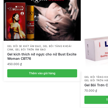
,
GEL BÔI SE KHÍT ÂM ĐẠO
GEL BÔI TĂNG KHOÁI
,
CẢM
GEL BÔI TRƠN ÂM ĐẠO
Gel kích thích nở ngực cho nữ Bust Excite
Woman CBT76
450.000
₫
Thêm vào giỏ hàng
GEL BÔI TĂNG K
GEL BÔI TRƠN H
Gel Bôi Trơn
70.000
₫
T