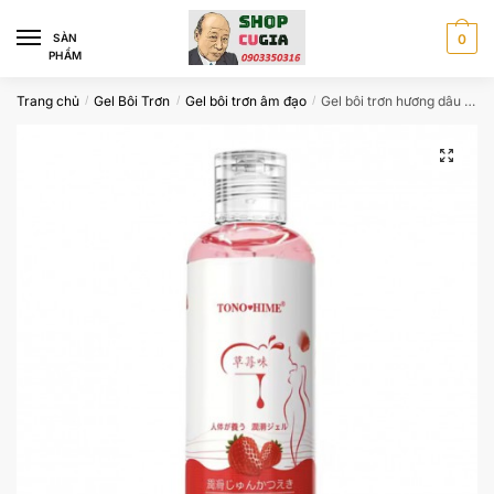
Skip
Skip
to
to
SÀN
0
PHẨM
navigation
content
Trang chủ
Gel Bôi Trơn
Gel bôi trơn âm đạo
Gel bôi trơn hương dâu 200ml công nghệ Nhật bản
/
/
/