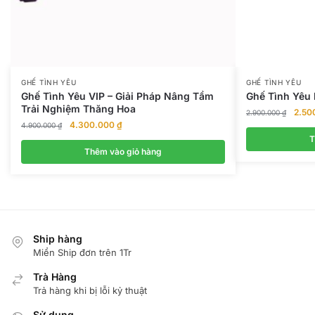
GHẾ TÌNH YÊU
GHẾ TÌNH YÊU
Ghế Tình Yêu VIP – Giải Pháp Nâng Tầm
Ghế Tình Yêu
Trải Nghiệm Thăng Hoa
Giá
2.50
2.900.000
₫
Giá
Giá
4.300.000
₫
gốc
4.900.000
₫
gốc
hiện
là:
T
là:
tại
Thêm vào giỏ hàng
2.900
4.900.000 ₫.
là:
4.300.000 ₫.
Ship hàng
Miển Ship đơn trên 1Tr
Trà Hàng
Trả hàng khi bị lỗi kỷ thuật
Sử dụng