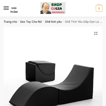
Skip
Skip
to
to
SÀN
0
PHẨM
navigation
content
Trang chủ
Sex Toy Cho Nữ
Ghế tình yêu
Ghế Tình Yêu Gấp Gọn Là Gì? Top Mẫu Đáng Mua Nhất Hiện Nay
/
/
/