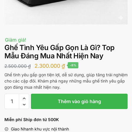
Giảm giá!
Ghế Tình Yêu Gấp Gọn Là Gì? Top
Mẫu Đáng Mua Nhất Hiện Nay
Giá
Giá
2.300.000
₫
2.500.000
₫
-8%
gốc
hiện
Ghế tình yêu gấp gọn tiện lợi, dễ sử dụng, giúp tăng trải nghiệm
cho các cặp đôi. Khám phá ngay những mẫu ghế tình yêu gấp
là:
tại
gọn đáng mua nhất hiện nay.
2.500.000 ₫.
là:
Ghế
2.300.000 ₫.
Thêm vào giỏ hàng
Tình
Yêu
Gấp
Miễn phí Ship đơn từ 500K
Gọn
Giao Nhanh khu vực nội thành