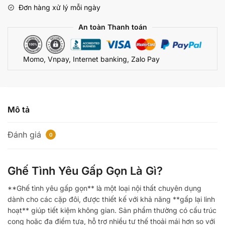
Là
Đơn hàng xử lý mỗi ngày
Gì?
Top
An toàn Thanh toán
Mẫu
Đáng
Momo, Vnpay, Internet banking, Zalo Pay
Mua
Nhất
Hiện
Nay
số
Mô tả
lượng
Đánh giá
0
Ghế Tình Yêu Gấp Gọn Là Gì?
**Ghế tình yêu gấp gọn** là một loại nội thất chuyên dụng
dành cho các cặp đôi, được thiết kế với khả năng **gấp lại linh
hoạt** giúp tiết kiệm không gian. Sản phẩm thường có cấu trúc
cong hoặc đa điểm tựa, hỗ trợ nhiều tư thế thoải mái hơn so với