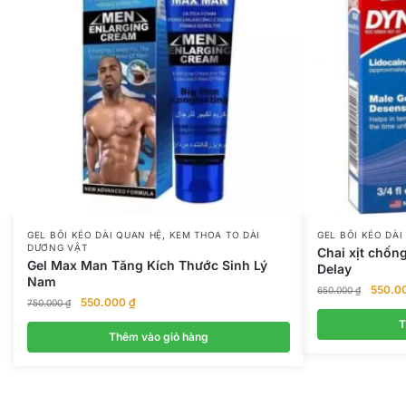
,
GEL BÔI KÉO DÀI QUAN HỆ
KEM THOA TO DÀI
GEL BÔI KÉO DÀI
DƯƠNG VẬT
Chai xịt chốn
Gel Max Man Tăng Kích Thước Sinh Lý
Delay
Nam
Giá
550.0
650.000
₫
Giá
Giá
550.000
₫
750.000
₫
gốc
gốc
hiện
là:
T
là:
tại
Thêm vào giỏ hàng
650.00
750.000 ₫.
là:
550.000 ₫.