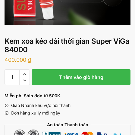
Kem xoa kéo dài thời gian Super ViGa
84000
400.000
₫
Kem
Thêm vào giỏ hàng
xoa
kéo
dài
Miễn phí Ship đơn từ 500K
thời
Giao Nhanh khu vực nội thành
gian
Đơn hàng xử lý mỗi ngày
Super
ViGa
An toàn Thanh toán
84000