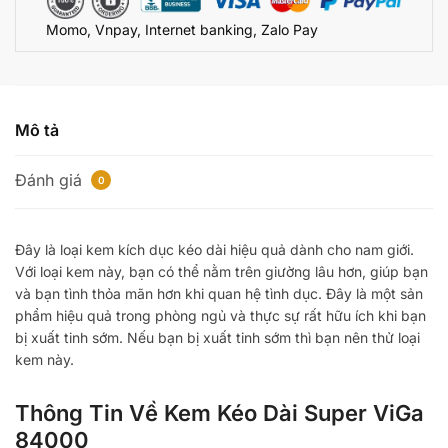
số
Momo, Vnpay, Internet banking, Zalo Pay
lượng
Mô tả
Đánh giá
0
Đây là loại kem kích dục kéo dài hiệu quả dành cho nam giới.
Với loại kem này, bạn có thể nằm trên giường lâu hơn, giúp bạn
và bạn tình thỏa mãn hơn khi quan hệ tình dục. Đây là một sản
phẩm hiệu quả trong phòng ngủ và thực sự rất hữu ích khi bạn
bị xuất tinh sớm. Nếu bạn bị xuất tinh sớm thì bạn nên thử loại
kem này.
Thông Tin Về Kem Kéo Dài Super ViGa
84000