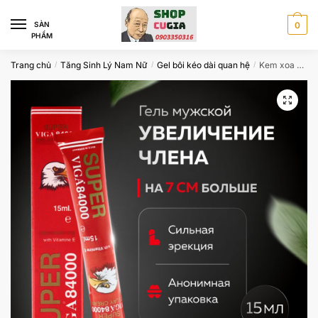
Skip
Skip
to
to
SÀN
0
PHẨM
navigation
content
Trang chủ
Tăng Sinh Lý Nam Nữ
Gel bôi kéo dài quan hệ
Kem xoa kéo dài thời gian Super ViGa 84000
/
/
/