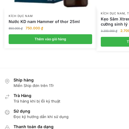
,
KÍCH DỤC NAM
T
KÍCH DỤC NAM
Kẹo Sâm Xtre
Nước KD nam Hammer of thor 25ml
cường sinh lý
Giá
Giá
750.000
₫
850.000
₫
Giá
2.70
3.200.000
₫
gốc
hiện
gốc
là:
tại
Thêm vào giỏ hàng
là:
T
850.000 ₫.
là:
3.200
750.000 ₫.
Ship hàng
Miển Ship đơn trên 1Tr
Trà Hàng
Trả hàng khi bị lỗi kỷ thuật
Sử dụng
Đọc kỹ hướng dẩn khi sử dụng
Thanh toán đa dạng