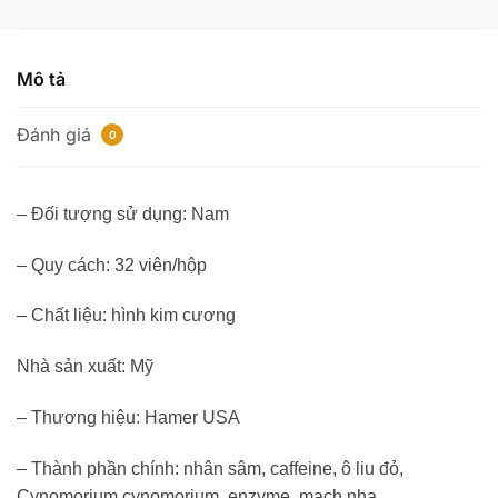
lượng
Mô tả
Đánh giá
0
– Đối tượng sử dụng: Nam
– Quy cách: 32 viên/hộp
– Chất liệu: hình kim cương
Nhà sản xuất: Mỹ
– Thương hiệu: Hamer USA
– Thành phần chính: nhân sâm, caffeine, ô liu đỏ,
Cynomorium cynomorium, enzyme, mạch nha