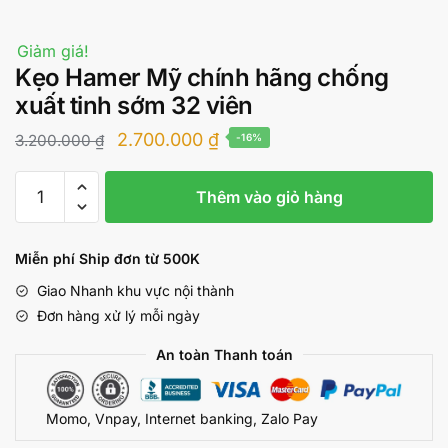
Giảm giá!
Kẹo Hamer Mỹ chính hãng chống
xuất tinh sớm 32 viên
Giá
Giá
2.700.000
₫
3.200.000
₫
-16%
gốc
hiện
Kẹo
là:
tại
Thêm vào giỏ hàng
Hamer
3.200.000 ₫.
là:
Mỹ
chính
2.700.000 ₫.
Miễn phí Ship đơn từ 500K
hãng
Giao Nhanh khu vực nội thành
chống
Đơn hàng xử lý mỗi ngày
xuất
tinh
An toàn Thanh toán
sớm
32
Momo, Vnpay, Internet banking, Zalo Pay
viên
số