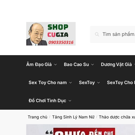
Skip
Skip
to
to
navigation
content
Tìm
Tìm kiếm
kiếm:
Âm Đạo Giả
Bao Cao Su
Dương Vật Giả
Sex Toy Cho nam
SexToy
SexToy Cho 
Đồ Chơi Tình Dục
Trang chủ
Tăng Sinh Lý Nam Nữ
Thảo dược chữa xu
/
/