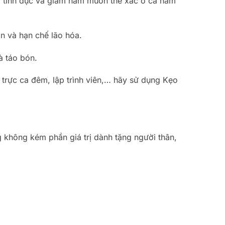
tình dục và giảm ham muốn thể xác ở cả nam
n và hạn chế lão hóa.
à táo bón.
 trực ca đêm, lập trình viên,… hãy sử dụng Kẹo
g không kém phần giá trị dành tặng người thân,