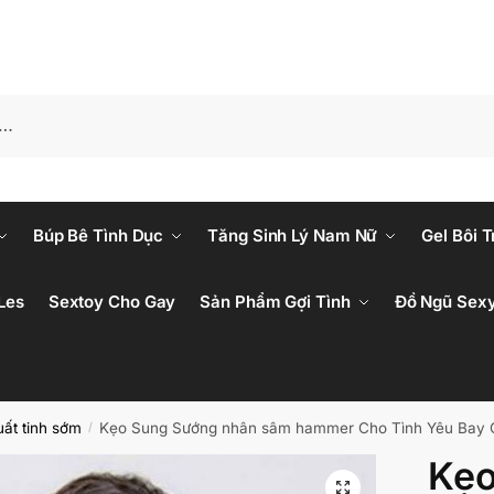
Búp Bê Tình Dục
Tăng Sinh Lý Nam Nữ
Gel Bôi T
Les
Sextoy Cho Gay
Sản Phẩm Gợi Tình
Đồ Ngũ Sex
ất tinh sớm
Kẹo Sung Sướng nhân sâm hammer Cho Tình Yêu Bay 
/
Kẹo