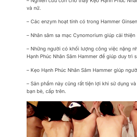
– Nghiên cứu còn cho thấy Kẹo Hạnh Phúc Nhâ
và nữ.
– Các enzym hoạt tính có trong Hammer Ginseng
– Nhân sâm sa mạc Cynomorium giúp cải thiện 
– Những người có khối lượng công việc nặng nhọ
Hạnh Phúc Nhân Sâm Hammer để giúp duy trì s
– Kẹo Hạnh Phúc Nhân Sâm Hammer giúp người u
– Sản phẩm này cũng rất tiện lợi khi sử dụng v
bạn bè, cấp trên.