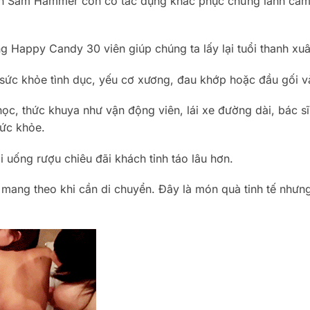
n Sâm Hammer còn có tác dụng khắc phục chứng lãnh cảm 
 Happy Candy 30 viên giúp chúng ta lấy lại tuổi thanh xuâ
sức khỏe tình dục, yếu cơ xương, đau khớp hoặc đầu gối v
c, thức khuya như vận động viên, lái xe đường dài, bác sĩ
ức khỏe.
ống rượu chiêu đãi khách tỉnh táo lâu hơn.
à mang theo khi cần di chuyển. Đây là món quà tinh tế nhưn