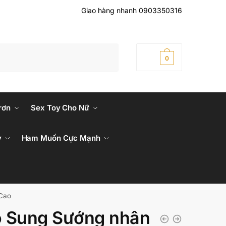
Giao hàng nhanh 0903350316
0
₫
0
rơn
Sex Toy Cho Nữ
y
Ham Muốn Cực Mạnh
Cao
 Sung Sướng nhân