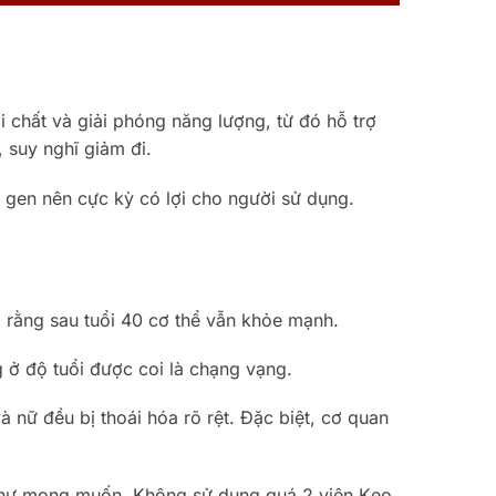
chất và giải phóng năng lượng, từ đó hỗ trợ
 suy nghĩ giảm đi.
 gen nên cực kỳ có lợi cho người sử dụng.
 rằng sau tuổi 40 cơ thể vẫn khỏe mạnh.
 ở độ tuổi được coi là chạng vạng.
 nữ đều bị thoái hóa rõ rệt. Đặc biệt, cơ quan
…
như mong muốn. Không sử dụng quá 2 viên Kẹo