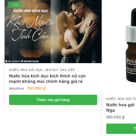
-12%
,
NƯỚC HOA GỢI DỤC
SEXTOY CAO CẤP
Nước hoa kích dục kích thích nữ cực
mạnh không mùi chính hãng giá rẻ
Giá
Giá
750.000
₫
850.000
₫
gốc
hiện
NƯỚC HOA GỢI D
là:
tại
Thêm vào giỏ hàng
Nước hoa gợi 
850.000 ₫.
là:
Nga
750.000 ₫.
950.000
₫
T