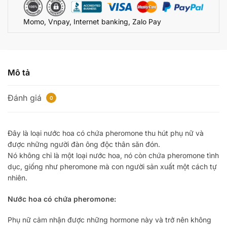
dục
Momo, Vnpay, Internet banking, Zalo Pay
cực
mạnh
10ml
loại
tốt
Mô tả
số
lượng
Đánh giá
0
Đây là loại nước hoa có chứa pheromone thu hút phụ nữ và
được những người đàn ông độc thân săn đón.
Nó không chỉ là một loại nước hoa, nó còn chứa pheromone tình
dục, giống như pheromone mà con người sản xuất một cách tự
nhiên.
Nước hoa có chứa pheromone:
Phụ nữ cảm nhận được những hormone này và trở nên không