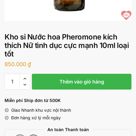
Kho sỉ Nước hoa Pheromone kích
thích Nữ tình dục cực mạnh 10ml loại
tốt
850.000
₫
Kho
Thêm vào giỏ hàng
sỉ
Nước
hoa
Miễn phí Ship đơn từ 500K
Pheromone
Giao Nhanh khu vực nội thành
kích
Đơn hàng xử lý mỗi ngày
thích
Nữ
An toàn Thanh toán
tình