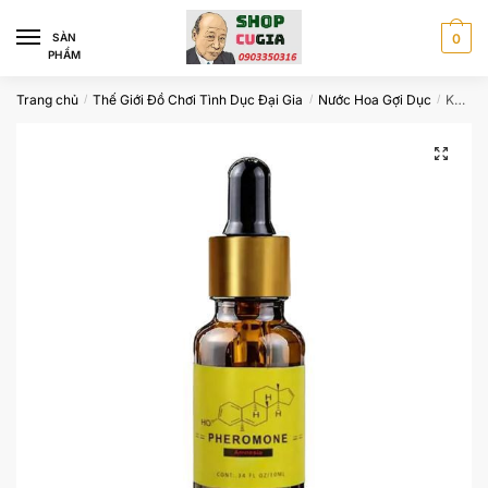
Skip
Skip
to
to
SÀN
0
PHẨM
navigation
content
Trang chủ
Thế Giới Đồ Chơi Tình Dục Đại Gia
Nước Hoa Gợi Dục
Kho sỉ Nước hoa Pheromone kích thích Nữ tình dục cực mạnh 10ml loại tốt
/
/
/