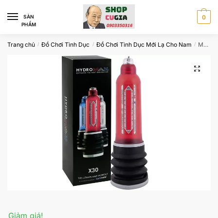
Skip
Skip
to
to
SÀN
0
PHẨM
navigation
content
Trang chủ
Đồ Chơi Tình Dục
Đồ Chơi Tình Dục Mới Lạ Cho Nam
Máy tập tăng kích thước dương vật Hydromax X30
/
/
/
Giảm giá!