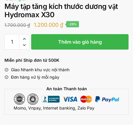
Máy tập tăng kích thước dương vật
Hydromax X30
Giá
Giá
1.200.000
₫
1.700.000
₫
-29%
gốc
hiện
Máy
là:
tại
Thêm vào giỏ hàng
tập
1.700.000 ₫.
là:
tăng
kích
1.200.000 ₫.
Miễn phí Ship đơn từ 500K
thước
Giao Nhanh khu vực nội thành
dương
Đơn hàng xử lý mỗi ngày
vật
Hydromax
An toàn Thanh toán
X30
số
Momo, Vnpay, Internet banking, Zalo Pay
lượng