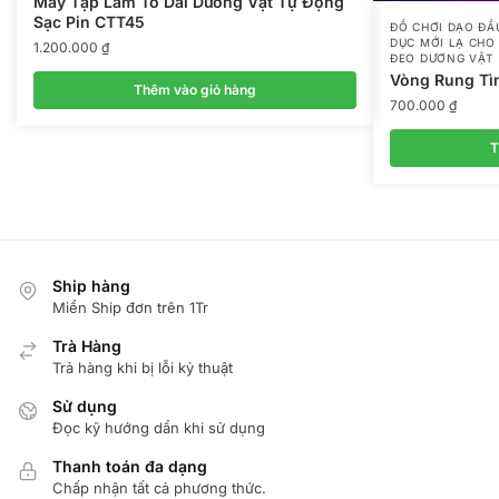
Máy Tập Làm To Dài Dương Vật Tự Động
Sạc Pin CTT45
ĐỒ CHƠI DẠO ĐẦ
DỤC MỚI LẠ CHO
1.200.000
₫
ĐEO DƯƠNG VẬT
Vòng Rung Tì
Thêm vào giỏ hàng
700.000
₫
T
Ship hàng
Miển Ship đơn trên 1Tr
Trà Hàng
Trả hàng khi bị lỗi kỷ thuật
Sử dụng
Đọc kỹ hướng dẩn khi sử dụng
Thanh toán đa dạng
Chấp nhận tất cả phương thức.