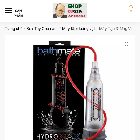
Skip
Skip
to
to
SÀN
0
PHẨM
navigation
content
Trang chủ
Sex Toy Cho nam
Máy tập dương vật
Máy Tập Dương Vật Nước Hydromax Xtreme
/
/
/