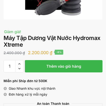
Giảm giá!
Máy Tập Dương Vật Nước Hydromax
Xtreme
Giá
Giá
2.200.000
₫
2.400.000
₫
-8%
gốc
hiện
Máy
là:
tại
Thêm vào giỏ hàng
Tập
2.400.000 ₫.
là:
Dương
Vật
2.200.000 ₫.
Miễn phí Ship đơn từ 500K
Nước
Giao Nhanh khu vực nội thành
Hydromax
Đơn hàng xử lý mỗi ngày
Xtreme
số
An toàn Thanh toán