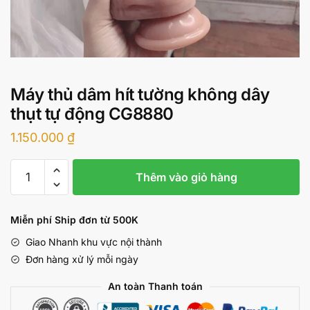
Máy thủ dâm hít tường không dây
thụt tự động CG8880
1.150.000
₫
Máy
Thêm vào giỏ hàng
thủ
dâm
hít
Miễn phí Ship đơn từ 500K
tường
Giao Nhanh khu vực nội thành
không
Đơn hàng xử lý mỗi ngày
dây
thụt
An toàn Thanh toán
tự