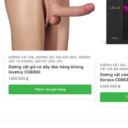
,
,
DƯƠNG VẬT GIẢ
DƯƠNG VẬT GIẢ DÂY ĐEO
DƯƠNG
,
VẬT TO KHỦNG
SEXTOY CHO LES
,
DƯƠNG VẬT GIẢ
Dương vật giả có dây đeo hàng khủng
VẬT GIẢ ĐA NĂN
lovetoy CG8890
Dương vật cao
1.200.000
₫
Soraya CG88
5.500.000
₫
Thêm vào giỏ hàng
T