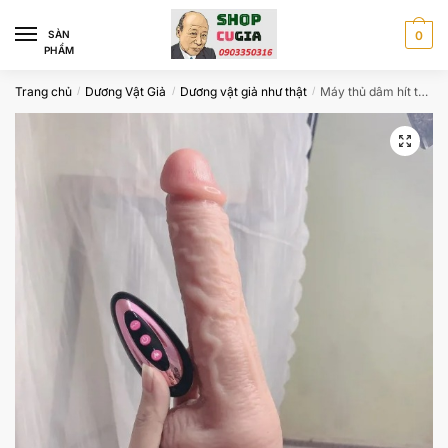
Skip
Skip
to
to
SÀN
0
PHẨM
navigation
content
Trang chủ
Dương Vật Giả
Dương vật giả như thật
Máy thủ dâm hít tường không dây thụt tự động CG8880
/
/
/