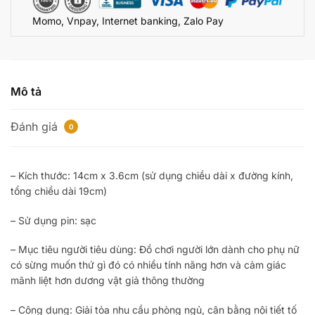
động
Momo, Vnpay, Internet banking, Zalo Pay
CG8880
số
lượng
Mô tả
Đánh giá
0
– Kích thước: 14cm x 3.6cm (sử dụng chiều dài x đường kính,
tổng chiều dài 19cm)
– Sử dụng pin: sạc
– Mục tiêu người tiêu dùng: Đồ chơi người lớn dành cho phụ nữ
có sừng muốn thứ gì đó có nhiều tính năng hơn và cảm giác
mãnh liệt hơn dương vật giả thông thường
– Công dụng: Giải tỏa nhu cầu phòng ngủ, cân bằng nội tiết tố