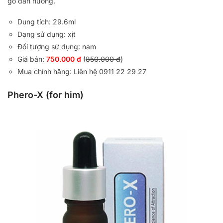
gỗ đàn hương.
Dung tích: 29.6ml
Dạng sử dụng: xịt
Đối tượng sử dụng: nam
Giá bán:
750.000 đ
(
850.000 đ
)
Mua chính hãng: Liên hệ 0911 22 29 27
Phero-X (for him)