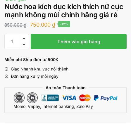
Nước hoa kích dục kích thích nữ cực
mạnh không mùi chính hãng giá rẻ
Giá
Giá
750.000
₫
850.000
₫
-12%
gốc
hiện
Nước
là:
tại
Thêm vào giỏ hàng
hoa
850.000 ₫.
là:
kích
dục
750.000 ₫.
Miễn phí Ship đơn từ 500K
kích
Giao Nhanh khu vực nội thành
thích
Đơn hàng xử lý mỗi ngày
nữ
cực
An toàn Thanh toán
mạnh
không
Momo, Vnpay, Internet banking, Zalo Pay
mùi
chính
hãng
giá