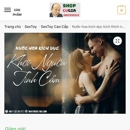
Skip
Skip
to
to
SÀN
0
PHẨM
navigation
content
Trang chủ
SexToy
SexToy Cao Cấp
Nước hoa kích dục kích thích nữ cực mạnh không mùi chính hãng giá rẻ
/
/
/
Giảm giá!