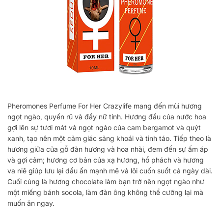
Pheromones Perfume For Her Crazylife mang đến mùi hương
ngọt ngào, quyến rũ và đầy nữ tính. Hương đầu của nước hoa
gợi lên sự tươi mát và ngọt ngào của cam bergamot và quýt
xanh, tạo nên một cảm giác sảng khoái và tỉnh táo. Tiếp theo là
hương giữa của gỗ đàn hương và hoa nhài, đem đến sự ấm áp
và gợi cảm; hương cơ bản của xạ hương, hổ phách và hương
va niê giúp lưu lại dấu ấn mạnh mẽ và lôi cuốn suốt cả ngày dài.
Cuối cùng là hương chocolate làm bạn trở nên ngọt ngào như
một miếng bánh socola, làm đàn ông không thể cưỡng lại mà
muốn ăn ngay.