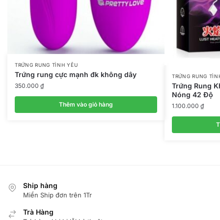
TRỨNG RUNG TÌNH YÊU
Trứng rung cực mạnh đk không dây
TRỨNG RUNG TÌN
Trứng Rung K
350.000
₫
Nóng 42 Độ
Thêm vào giỏ hàng
1.100.000
₫
T
Ship hàng
Miển Ship đơn trên 1Tr
Trà Hàng