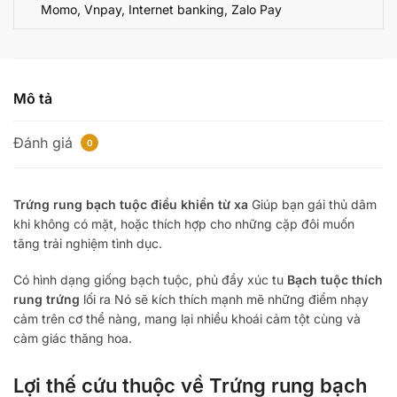
Momo, Vnpay, Internet banking, Zalo Pay
từ
xa
có
tốt
không?
Mô tả
số
lượng
Đánh giá
0
Trứng rung bạch tuộc điều khiển từ xa
Giúp bạn gái thủ dâm
khi không có mặt, hoặc thích hợp cho những cặp đôi muốn
tăng trải nghiệm tình dục.
Có hình dạng giống bạch tuộc, phủ đầy xúc tu
Bạch tuộc thích
rung trứng
lối ra
Nó sẽ kích thích mạnh mẽ những điểm nhạy
cảm trên cơ thể nàng, mang lại nhiều khoái cảm tột cùng và
cảm giác thăng hoa.
Lợi thế
cứu
thuộc về
Trứng rung bạch