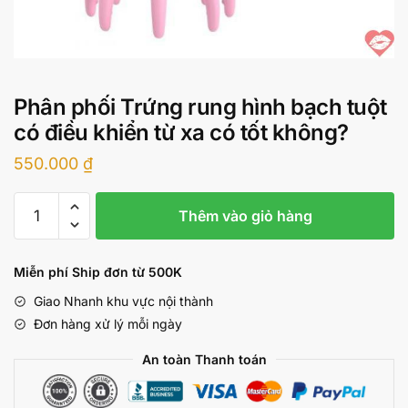
Phân phối Trứng rung hình bạch tuột
có điều khiển từ xa có tốt không?
550.000
₫
Phân
Thêm vào giỏ hàng
phối
Trứng
rung
Miễn phí Ship đơn từ 500K
hình
Giao Nhanh khu vực nội thành
bạch
Đơn hàng xử lý mỗi ngày
tuột
có
An toàn Thanh toán
điều
khiển