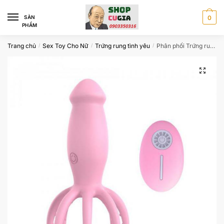
Skip
Skip
to
to
SÀN
0
PHẨM
navigation
content
Trang chủ
Sex Toy Cho Nữ
Trứng rung tình yêu
Phân phối Trứng rung hình bạch tuột có điều khiển từ xa có tốt không?
/
/
/