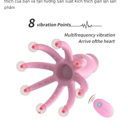
thích của bạn và tận hưởng
Sản xuất
Kích thích
gian lận
sản
phẩm