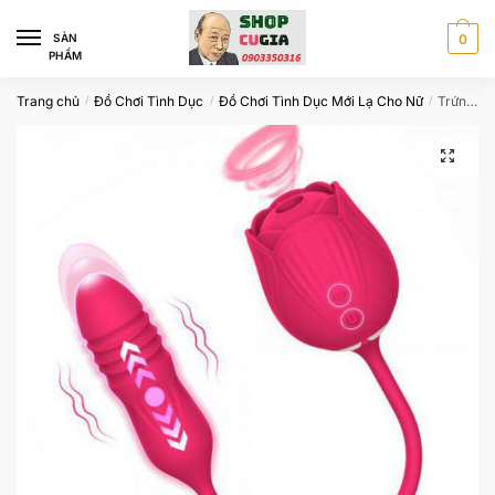
Skip
Skip
to
to
SÀN
0
PHẨM
navigation
content
Trang chủ
Đồ Chơi Tình Dục
Đồ Chơi Tình Dục Mới Lạ Cho Nữ
Trứng rung hoa hồng 2 đầu rung thụt hút mạnh bú mút massage điểm G
/
/
/