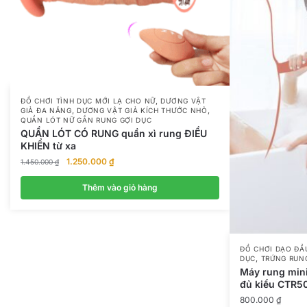
,
ĐỒ CHƠI TÌNH DỤC MỚI LẠ CHO NỮ
DƯƠNG VẬT
,
,
GIẢ ĐA NĂNG
DƯƠNG VẬT GIẢ KÍCH THƯỚC NHỎ
QUẦN LÓT NỮ GẮN RUNG GỢI DỤC
QUẦN LÓT CÓ RUNG quần xì rung ĐIỀU
KHIỂN từ xa
Giá
Giá
1.250.000
₫
1.450.000
₫
gốc
hiện
là:
tại
Thêm vào giỏ hàng
1.450.000 ₫.
là:
1.250.000 ₫.
ĐỒ CHƠI DẠO ĐẦ
,
DỤC
TRỨNG RUN
Máy rung mini
đủ kiểu CTR5
800.000
₫