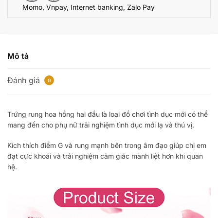
Momo, Vnpay, Internet banking, Zalo Pay
bú
mút
massage
điểm
G
Mô tả
số
lượng
Đánh giá
0
Trứng rung hoa hồng hai đầu là loại đồ chơi tình dục mới có thể
mang đến cho phụ nữ trải nghiệm tình dục mới lạ và thú vị.
Kích thích điểm G và rung mạnh bên trong âm đạo giúp chị em
đạt cực khoái và trải nghiệm cảm giác mãnh liệt hơn khi quan
hệ.