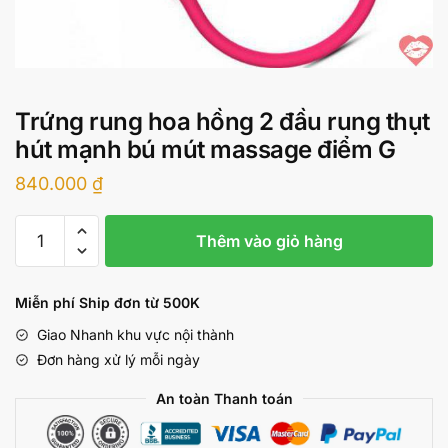
Trứng rung hoa hồng 2 đầu rung thụt
hút mạnh bú mút massage điểm G
840.000
₫
Trứng
Thêm vào giỏ hàng
rung
hoa
hồng
Miễn phí Ship đơn từ 500K
2
Giao Nhanh khu vực nội thành
đầu
Đơn hàng xử lý mỗi ngày
rung
thụt
An toàn Thanh toán
hút
mạnh