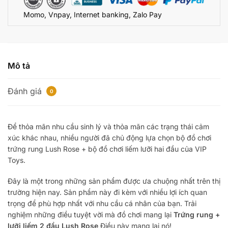
cho
Momo, Vnpay, Internet banking, Zalo Pay
nàng
rung
bần
bật
số
Mô tả
lượng
Đánh giá
0
Để thỏa mãn nhu cầu sinh lý và thỏa mãn các trạng thái cảm
xúc khác nhau, nhiều người đã chủ động lựa chọn bộ đồ chơi
trứng rung Lush Rose + bộ đồ chơi liếm lưỡi hai đầu của VIP
Toys.
Đây là một trong những sản phẩm được ưa chuộng nhất trên thị
trường hiện nay. Sản phẩm này đi kèm với nhiều lợi ích quan
trọng để phù hợp nhất với nhu cầu cá nhân của bạn. Trải
nghiệm những điều tuyệt vời mà đồ chơi mang lại
Trứng rung +
lưỡi liếm 2 đầu Lush Rose
Điều này mang lại nó!