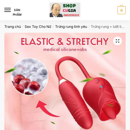
Skip
Skip
to
to
SÀN
0
PHẨM
navigation
content
Trang chủ
Sex Toy Cho Nữ
Trứng rung tình yêu
Trứng rung + lưỡi liếm hai đầu Lush Rose cho nàng rung bần bật
/
/
/