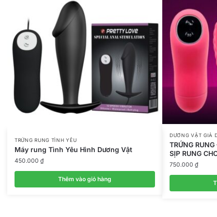
DƯƠNG VẬT GIẢ 
TRỨNG RUNG TÌNH YÊU
TRỨNG RUNG 
Máy rung Tình Yêu Hình Dương Vật
SỊP RUNG CH
450.000
₫
750.000
₫
Thêm vào giỏ hàng
T