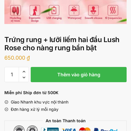
Trứng rung + lưỡi liếm hai đầu Lush
Rose cho nàng rung bần bật
650.000
₫
Trứng
Thêm vào giỏ hàng
rung
+
lưỡi
Miễn phí Ship đơn từ 500K
liếm
Giao Nhanh khu vực nội thành
hai
Đơn hàng xử lý mỗi ngày
đầu
Lush
An toàn Thanh toán
Rose