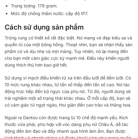
Trọng lượng: 179 gram.
Mức độ chống thấm nước: cấp độ IP7.
Cách sử dụng sản phẩm
Trứng rung có thiết kế rất đặc biệt. Nó mang vẻ đẹp kiêu sa và
quyến rũ của một bông hồng. Thoạt nhìn, bạn sẽ nhận thấy sản
phẩm có vẻ dịu nhẹ và mịn màng. Tuy nhiên, nó lại mang đến
cho bạn một cảm giác cực kỳ mạnh mẽ. Điều này khiến người
dùng thích thú hơn bao giờ hết.
Sử dụng vi mạch điều khiển từ xa trên đầu lưỡi để liếm lưỡi. Có
10 mức rung khác nhau, từ tần số thấp đến tần số cao. Nó tác
động trực tiếp đến bộ ngực của phụ nữ. Từ đó, người dùng sẽ
trải nghiệm một số trạng thái khác nhau. Ở mỗi cấp độ, bạn sẽ
có cảm giác từ ngọt ngào, thư giãn đến cao trào và thăng hoa.
Ngoài ra Dantou còn được trang bị 10 chế độ mạnh yếu. Kích
thước vừa phải, phù hợp với vóc dáng phụ nữ Châu Á, dễ tác
động đến âm đạo và đẩy nhanh quá trình làm ẩm. Bạn được
kích thích và nhanh chóng có được khoái cảm như mong muốn.