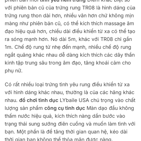
với phiên bản cũ của trứng rung TR08 là hình dáng của
trứng rung thon dài hơn, nhiều vân hơn chứ không mịn
màng như phiên bản cũ, có thể kích thích massage âm
đạo hiệu quả hơn, chiều dài điều khiển từ xa có thể tạo
ra sóng mạnh hơn. Nó dài 5m, khác với TR08 chỉ gần
1m. Chế độ rung từ nhẹ đến mạnh, nhiều chế độ rung
ngắt quãng khác nhau dễ dàng kích thích các dây thần
kinh tập trung sâu trong âm đạo, tăng khoái cảm cho
phụ nữ.
Có rất nhiều loại trứng tình yêu rung điều khiển từ xa
với hình dáng khác nhau, thường là của các hãng khác
nhau.
đồ chơi tình dục
LYbaile USA chú trọng vào chất
lượng sản phẩm
công cụ tình dục
Màn dạo đầu không
thấm nước hiệu quả, kích thích nàng dần bước vào
trạng thái sung sướng điên cuồng và muốn làm tình với
bạn. Một phần là để tăng thời gian quan hệ, kéo dài
thời gian bạn không thể thỏa mãn được nàng.