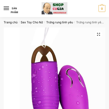
Skip
Skip
to
to
SÀN
0
PHẨM
navigation
content
Trang chủ
Sex Toy Cho Nữ
Trứng rung tình yêu
Trứng rung tình yêu điều khiển từ xa
/
/
/