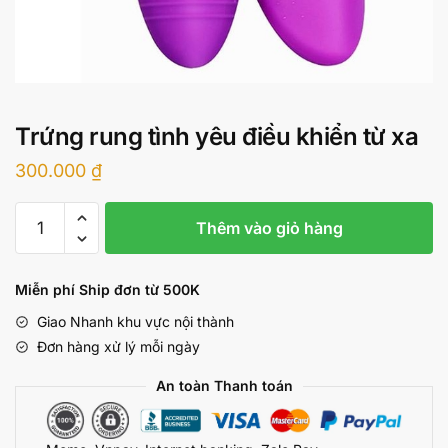
Trứng rung tình yêu điều khiển từ xa
300.000
₫
Trứng
Thêm vào giỏ hàng
rung
tình
yêu
Miễn phí Ship đơn từ 500K
điều
Giao Nhanh khu vực nội thành
khiển
Đơn hàng xử lý mỗi ngày
từ
xa
An toàn Thanh toán
số
lượng