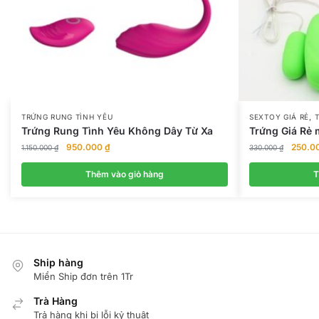
,
TRỨNG RUNG TÌNH YÊU
SEXTOY GIÁ RẺ
Trứng Rung Tình Yêu Không Dây Từ Xa
Trứng Giá Rẻ 
Giá
Giá
Giá
950.000
₫
250.0
1.150.000
₫
330.000
₫
gốc
hiện
gốc
là:
tại
là:
Thêm vào giỏ hàng
T
1.150.000 ₫.
là:
330.00
950.000 ₫.
Ship hàng
Miển Ship đơn trên 1Tr
Trà Hàng
Trả hàng khi bị lỗi kỷ thuật