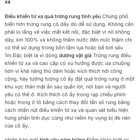
xa
Điều khiển từ xa quả trứng rung tình yêu
Chúng phổ
biến hơn trứng rung có dây do dễ sử dụng. Không cần
phải lo lắng về việc mất kết nối, đặc biệt vì nó không
dây, kín 100% và không thấm nước đến mức thậm chí
có thể sử dụng trong bồn tắm lụa hoặc bể bơi sâu
1m.Đặc biệt là vì dòng
dương vật giả
Trứng rung điều
khiển từ xa và cao cấp có xu hướng được ưa chuộng
hơn vì khả năng thủ dâm hoặc kích thích nơi công
cộng, hãy tưởng tượng cô ấy đặt quả trứng rung ở một
khu vực thân mật ẩn sau quần lót, nơi bạn và người
yêu có thể ở. Kích thích cô ấy trong rạp chiếu phim
hoặc trong ô tô bằng cách thay đổi tần số rung bằng
cách nhấn nút điều khiển từ xa và quan sát biểu hiện
hưng phấn tình dục cũng như niềm hy vọng bị đè nén
của cô ấy.
phiên bản mới
tình yêu ném trứng
Điểm khác biệt so