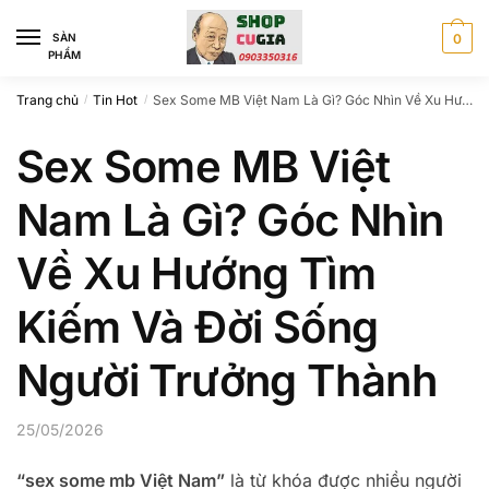
Skip
Skip
to
to
SÀN
0
PHẨM
navigation
content
Trang chủ
Tin Hot
Sex Some MB Việt Nam Là Gì? Góc Nhìn Về Xu Hướng Tìm Kiếm Và Đời Sống Người Trưởng Thành
/
/
Sex Some MB Việt
Nam Là Gì? Góc Nhìn
Về Xu Hướng Tìm
Kiếm Và Đời Sống
Người Trưởng Thành
25/05/2026
“sex some mb Việt Nam”
là từ khóa được nhiều người