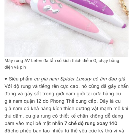
Máy rung AV Leten đa tần số kích thích điểm G, chạy bằng
điện và pin
♥ Siêu phẩm
cu giả nam Spider Luxury có âm đạo giả
Với độ rung và tiếng rên cực cao, nó cũng đã gây chấn
động và gây sốt trong giới nam giới tại cửa hàng cu
giả nam quận 12 do Phong Thế cung cấp. Đây là cu
giả nam có khả năng kích thích dương vật mạnh mẽ khi
thủ dâm. cu giả rung có thiết kế chân không dễ dàng
bám vào mọi bề mặt nhẵn
7 chế độ rung xoay 140
độ
cho phép bạn tạo nhiều tư thế yêu cực kỳ thú vị và