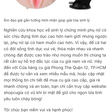
Âm đạo giả gắn tường hình nhện giúp giải tỏa sinh lý
Nghiên cứu khoa học về sinh lý chứng minh phụ nữ có
sức chịu đựng tình dục cao hơn nam giới nhưng ngược
lại, phụ nữ lại có ham muốn cao hơn. Vì vậy, để cả hai
có đời sống tình dục vui vẻ, thỏa mãn nhau và nhanh
chóng đạt được cao trào như mong muốn thì chúng ta
rất cần sự hỗ trợ đắc lực của cu giả nam và nữ. Hãy
đến với Cửa hàng cu giả Phong The Quận 12, TP.HCM
để được tư vấn và xem nhiều mẫu mã, hoặc cập nhật
mọi thông tin chi tiết để mua cu giả cao cấp, giá rẻ
nhanh chóng và an toàn, bạn chỉ cần truy cập website:
shopcugia có vũ khí bí mật để giữ cho ngọn lửa tình
yêu luôn cháy bỏng!
Tôi chúc bạn niềm vui và hạnh phúc!