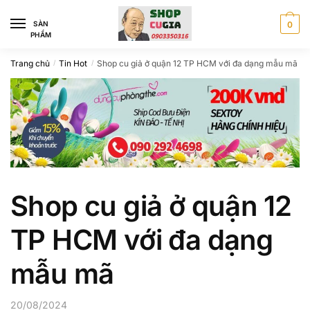
Skip
Skip
to
to
SÀN
0
PHẨM
navigation
content
Trang chủ
Tin Hot
Shop cu giả ở quận 12 TP HCM với đa dạng mẫu mã
/
/
Shop cu giả ở quận 12
TP HCM với đa dạng
mẫu mã
20/08/2024