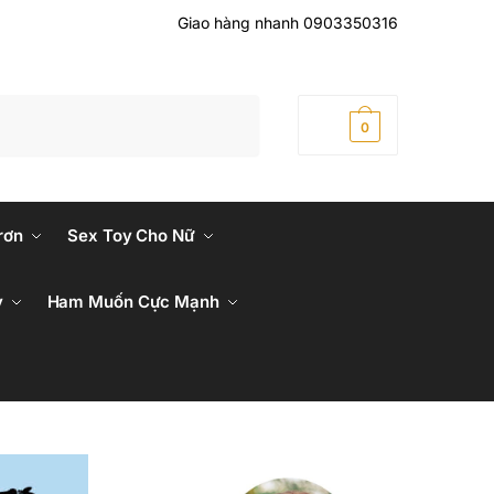
Giao hàng nhanh 0903350316
0
₫
0
rơn
Sex Toy Cho Nữ
y
Ham Muốn Cực Mạnh