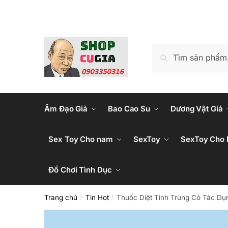
Skip
Skip
to
to
navigation
content
Tìm
Tìm kiếm
kiếm:
Âm Đạo Giả
Bao Cao Su
Dương Vật Giả
Sex Toy Cho nam
SexToy
SexToy Cho 
Đồ Chơi Tình Dục
Trang chủ
Tin Hot
Thuốc Diệt Tinh Trùng Có Tác Dụng
/
/