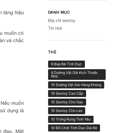
m tăng hiệu
DANH MỤC
Địa chỉ sextoy
Tin Hot
ếu muốn có
oàn và chắc
THẺ
8 Búp Bê Tình Dục
8 Dương Vật Giả Kích Thước
Nhỏ
10 Dương Vật Giả Hàng Khủng
10 Sextoy Cao Cấp
10 Sextoy Cho Gay
g. Nếu muốn
 sử dụng là
10 Sextoy Cho Les
10 Trứng Rung Tình Yêu
10 Đồ Chơi Tình Dục Giá Rẻ
m đạo. Mặt