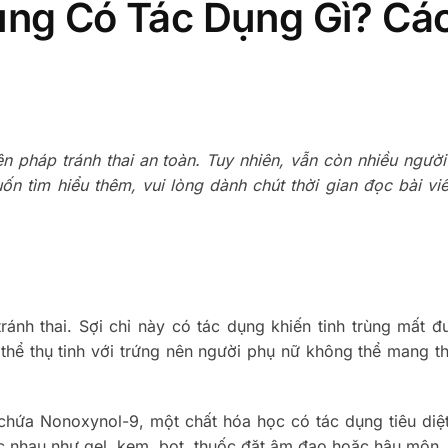
ùng Có Tác Dụng Gì? Cá
n pháp tránh thai an toàn. Tuy nhiên, vẫn còn nhiều ngườ
 tìm hiểu thêm, vui lòng dành chút thời gian đọc bài vi
ánh thai. Sợi chỉ này có tác dụng khiến tinh trùng mất đ
 thể thụ tinh với trứng nên người phụ nữ không thể mang t
 chứa Nonoxynol-9, một chất hóa học có tác dụng tiêu diệt
c nhau như gel, kem, bọt, thuốc đặt âm đạo hoặc hậu môn.