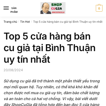
Skip
Skip
to
to
SÀN
0
PHẨM
navigation
content
Trang chủ
Tin Hot
Top 5 cửa hàng bán cu giả tại Bình Thuận uy tín nhất
/
/
Top 5 cửa hàng bán
cu giả tại Bình Thuận
uy tín nhất
20/08/2024
Sử dụng cu giả đã trở thành một phần thiết yếu trong
mọi mối quan hệ. Tuy nhiên, có thể khá khó khăn để
chọn được nơi mua cu giả uy tín, đảm bảo chất lượng
và an toàn cho cả hai vợ chồng. Vì vậy, bài viết dưới
đây ShopCuGia đã tổng hợp đến bạn đọc 5 cửa hàng