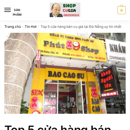
Skip
Skip
to
to
SÀN
0
PHẨM
navigation
content
Trang chủ
Tin Hot
Top 5 cửa hàng bán cu giả tại Đà Nẵng uy tín nhất
/
/
Top 5 cửa hàng bán