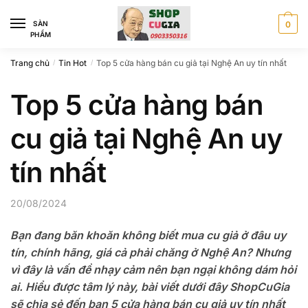
Skip
Skip
to
to
SÀN
0
PHẨM
navigation
content
Trang chủ
Tin Hot
Top 5 cửa hàng bán cu giả tại Nghệ An uy tín nhất
/
/
Top 5 cửa hàng bán
cu giả tại Nghệ An uy
tín nhất
20/08/2024
Bạn đang băn khoăn không biết mua cu giả ở đâu uy
tín, chính hãng, giá cả phải chăng ở Nghệ An? Nhưng
vì đây là vấn đề nhạy cảm nên bạn ngại không dám hỏi
ai. Hiểu được tâm lý này, bài viết dưới đây ShopCuGia
sẽ chia sẻ đến bạn 5 cửa hàng bán cu giả uy tín nhất