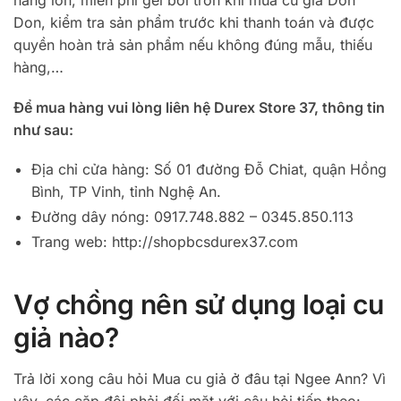
hàng lớn, miễn phí gel bôi trơn khi mua cu giả Don
Don, kiểm tra sản phẩm trước khi thanh toán và được
quyền hoàn trả sản phẩm nếu không đúng mẫu, thiếu
hàng,…
Để mua hàng vui lòng liên hệ Durex Store 37, thông tin
như sau:
Địa chỉ cửa hàng: Số 01 đường Đỗ Chiat, quận Hồng
Bình, TP Vinh, tỉnh Nghệ An.
Đường dây nóng: 0917.748.882 – 0345.850.113
Trang web: http://shopbcsdurex37.com
Vợ chồng nên sử dụng loại cu
giả nào?
Trả lời xong câu hỏi Mua cu giả ở đâu tại Ngee Ann? Vì
vậy, các cặp đôi phải đối mặt với câu hỏi tiếp theo: