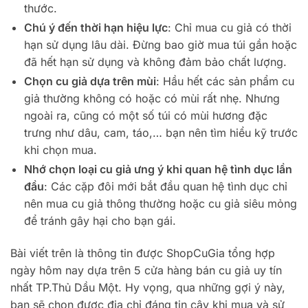
thước.
Chú ý đến thời hạn hiệu lực
: Chỉ mua cu giả có thời
hạn sử dụng lâu dài. Đừng bao giờ mua túi gần hoặc
đã hết hạn sử dụng và không đảm bảo chất lượng.
Chọn cu giả dựa trên mùi
: Hầu hết các sản phẩm cu
giả thường không có hoặc có mùi rất nhẹ. Nhưng
ngoài ra, cũng có một số túi có mùi hương đặc
trưng như dâu, cam, táo,… bạn nên tìm hiểu kỹ trước
khi chọn mua.
Nhớ chọn loại cu giả ưng ý khi quan hệ tình dục lần
đầu
: Các cặp đôi mới bắt đầu quan hệ tình dục chỉ
nên mua cu giả thông thường hoặc cu giả siêu mỏng
để tránh gây hại cho bạn gái.
Bài viết trên là thông tin được ShopCuGia tổng hợp
ngày hôm nay dựa trên 5 cửa hàng bán cu giả uy tín
nhất TP.Thủ Dầu Một. Hy vọng, qua những gợi ý này,
bạn sẽ chọn được địa chỉ đáng tin cậy khi mua và sử