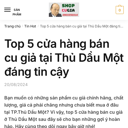
Skip
Skip
to
to
SÀN
0
PHẨM
navigation
content
Trang chủ
Tin Hot
Top 5 cửa hàng bán cu giả tại Thủ Dầu Một đáng tin cậy
/
/
Top 5 cửa hàng bán
cu giả tại Thủ Dầu Một
đáng tin cậy
20/08/2024
Bạn muốn có những sản phẩm cu giả chính hãng, chất
lượng, giá cả phải chăng nhưng chưa biết mua ở đâu
tại TP.Thủ Dầu Một? Vì vậy, top 5 cửa hàng bán cu giả
ở Thủ Dầu Một sau đây sẽ cho bạn những gợi ý hoàn
hảo. Hãy cùng theo dõi ngay bây giờ nhé!