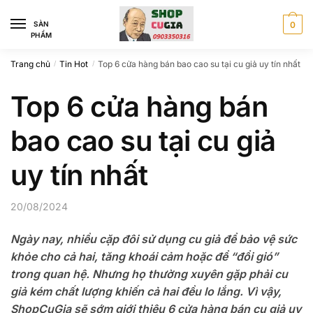
Skip
Skip
to
to
SÀN
0
PHẨM
navigation
content
Trang chủ
Tin Hot
Top 6 cửa hàng bán bao cao su tại cu giả uy tín nhất
/
/
Top 6 cửa hàng bán
bao cao su tại cu giả
uy tín nhất
20/08/2024
Ngày nay, nhiều cặp đôi sử dụng cu giả để bảo vệ sức
khỏe cho cả hai, tăng khoái cảm hoặc để “đổi gió”
trong quan hệ. Nhưng họ thường xuyên gặp phải cu
giả kém chất lượng khiến cả hai đều lo lắng. Vì vậy,
ShopCuGia sẽ sớm giới thiệu 6 cửa hàng bán cu giả uy