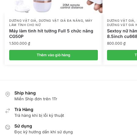
,
,
,
DƯƠNG VẬT GIẢ
DƯƠNG VẬT GIẢ ĐA NĂNG
MÁY
DƯƠNG VẬT GIẢ
LÀM TÌNH CHO NỮ
DƯƠNG VẬT GIẢ 
Máy làm tình hít tường Full 5 chức năng
Sextoy nữ hãn
CG50P
8.5inch cu66
1.500.000
₫
800.000
₫
Thêm vào giỏ hàng
T
Ship hàng
Miển Ship đơn trên 1Tr
Trà Hàng
Trả hàng khi bị lỗi kỷ thuật
Sử dụng
Đọc kỹ hướng dẩn khi sử dụng