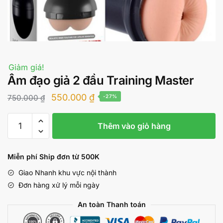
Giảm giá!
Âm đạo giả 2 đầu Training Master
Giá
Giá
550.000
₫
750.000
₫
-27%
gốc
hiện
Âm
là:
tại
Thêm vào giỏ hàng
đạo
750.000 ₫.
là:
giả
2
550.000 ₫.
Miễn phí Ship đơn từ 500K
đầu
Giao Nhanh khu vực nội thành
Training
Đơn hàng xử lý mỗi ngày
Master
số
An toàn Thanh toán
lượng