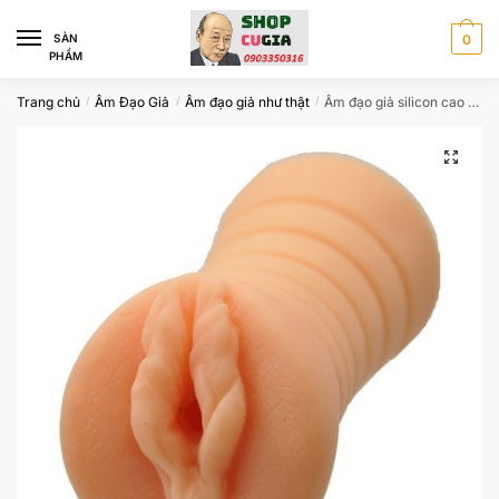
Skip
Skip
to
to
SÀN
0
PHẨM
navigation
content
Trang chủ
Âm Đạo Giả
Âm đạo giả như thật
Âm đạo giả silicon cao cấp Loveaider siêu mềm mịn CAD230
/
/
/