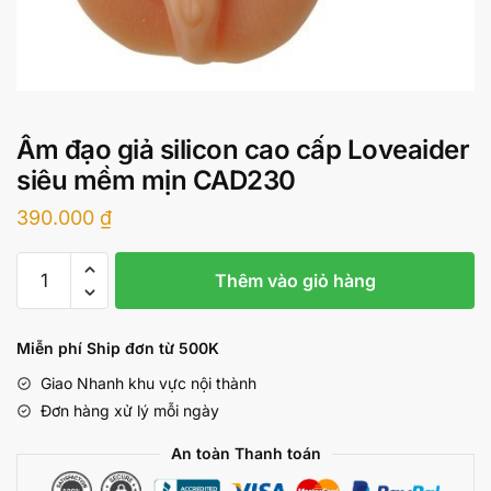
Âm đạo giả silicon cao cấp Loveaider
siêu mềm mịn CAD230
390.000
₫
Âm
Thêm vào giỏ hàng
đạo
giả
silicon
Miễn phí Ship đơn từ 500K
cao
Giao Nhanh khu vực nội thành
cấp
Đơn hàng xử lý mỗi ngày
Loveaider
siêu
An toàn Thanh toán
mềm