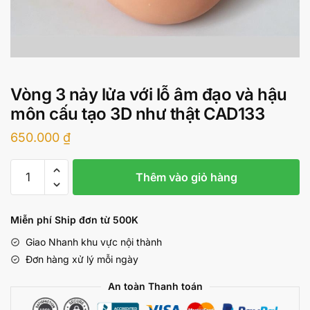
Vòng 3 nảy lửa với lỗ âm đạo và hậu
môn cấu tạo 3D như thật CAD133
650.000
₫
Vòng
Thêm vào giỏ hàng
3
nảy
lửa
Miễn phí Ship đơn từ 500K
với
Giao Nhanh khu vực nội thành
lỗ
Đơn hàng xử lý mỗi ngày
âm
đạo
An toàn Thanh toán
và