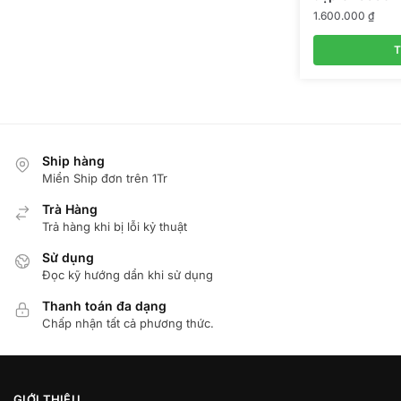
1.600.000
₫
T
Ship hàng
Miển Ship đơn trên 1Tr
Trà Hàng
Trả hàng khi bị lỗi kỷ thuật
Sử dụng
Đọc kỹ hướng dẩn khi sử dụng
Thanh toán đa dạng
Chấp nhận tất cả phương thức.
GIỚI THIỆU