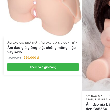
,
ÂM ĐẠO GIẢ NHƯ THẬT
ÂM ĐẠO GIẢ SILICON TRẦN
Âm đạo giả giống thật chổng mông mặc
váy sexy
Giá
Giá
950.000
₫
1.000.000
₫
gốc
hiện
là:
tại
Thêm vào giỏ hàng
1.000.000 ₫.
là:
950.000 ₫.
ÂM ĐẠO GIẢ NHƯ
,
TRẦN
BÚP BÊ TÌ
Âm đạo giả bá
đẹp CA5550