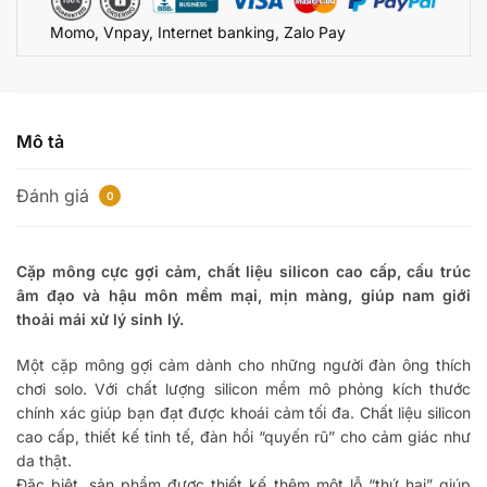
hậu
Momo, Vnpay, Internet banking, Zalo Pay
môn
cấu
tạo
3D
như
Mô tả
thật
CAD133
Đánh giá
0
số
lượng
Cặp mông cực gợi cảm, chất liệu silicon cao cấp, cấu trúc
âm đạo và hậu môn mềm mại, mịn màng, giúp nam giới
thoải mái xử lý sinh lý.
Một cặp mông gợi cảm dành cho những người đàn ông thích
chơi solo. Với chất lượng silicon mềm mô phỏng kích thước
chính xác giúp bạn đạt được khoái cảm tối đa. Chất liệu silicon
cao cấp, thiết kế tinh tế, đàn hồi “quyến rũ” cho cảm giác như
da thật.
Đặc biệt, sản phẩm được thiết kế thêm một lỗ “thứ hai” giúp