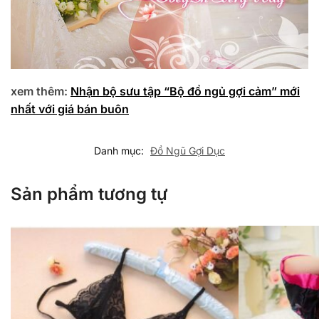
xem thêm:
Nhận bộ sưu tập “Bộ đồ ngủ gợi cảm” mới
nhất với giá bán buôn
Danh mục:
Đồ Ngũ Gợi Dục
Sản phẩm tương tự