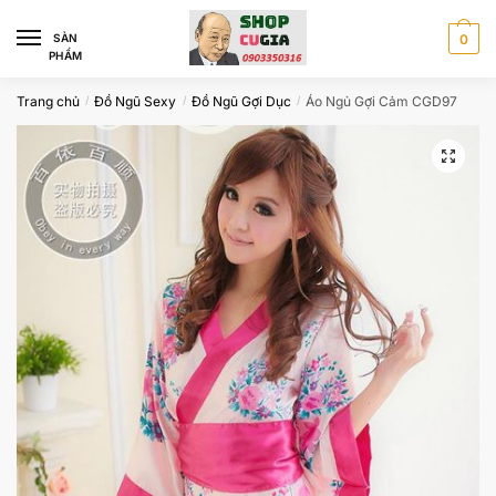
Skip
Skip
to
to
SÀN
0
PHẨM
navigation
content
Trang chủ
Đồ Ngũ Sexy
Đồ Ngũ Gợi Dục
Áo Ngủ Gợi Cảm CGD97
/
/
/