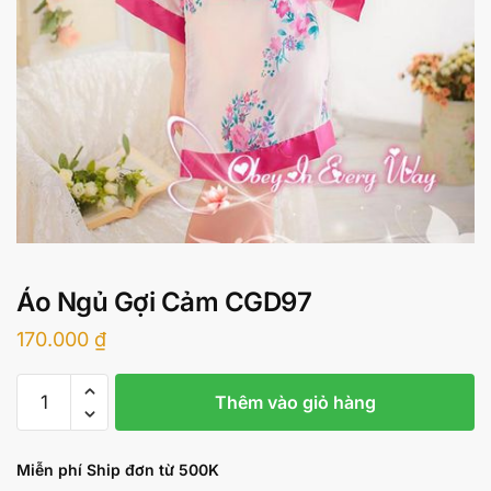
Áo Ngủ Gợi Cảm CGD97
170.000
₫
Áo
Thêm vào giỏ hàng
Ngủ
Gợi
Cảm
Miễn phí Ship đơn từ 500K
CGD97