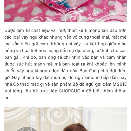
Được làm từ chất liệu vải mờ, thiết kế kimono kín đáo hơn
các loại váy ngủ khác nhưng vẫn vô cùng thoải mái, mát mẻ
mà vẫn siêu gợi cảm. Không chỉ vậy, sự kết hợp giữa màu
hồng và họa tiết hoa mang đến sự dịu dàng, nữ tính cho các
bạn gái. Khi đó, đàn ông sẽ chỉ nhìn vào bạn và cảm nhận
được sức hút mạnh mẽ mà bạn toát ra khi khoác lên mình
chiếc váy ngủ kimono độc đáo này. Bạn đang chờ đợi điều
gì? Hãy nhanh tay đặt mua bộ đồ ngủ kimono hấp dẫn này
nhé.Có thắc mắc gì về sản phẩm
Bộ đồ ngủ gợi cảm MS613
Vui lòng liên hệ trực tiếp SHOPCUGIA để biết thêm thông
tin.