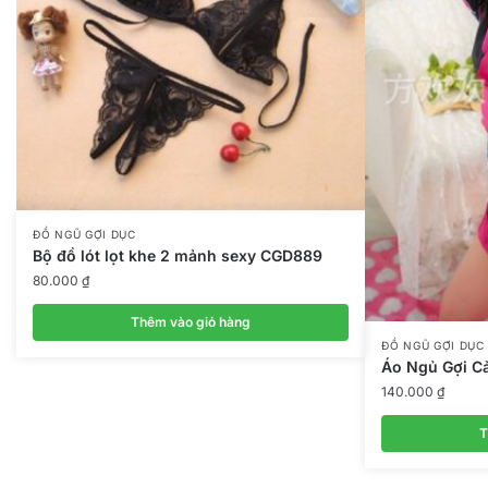
ĐỒ NGŨ GỢI DỤC
Bộ đồ lót lọt khe 2 mảnh sexy CGD889
80.000
₫
Thêm vào giỏ hàng
ĐỒ NGŨ GỢI DỤC
Áo Ngủ Gợi 
140.000
₫
T