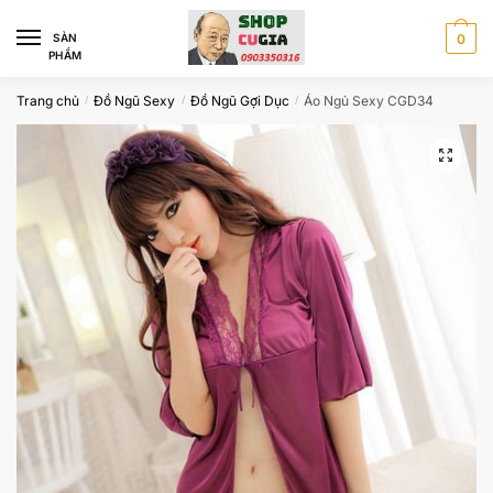
Skip
Skip
to
to
SÀN
0
PHẨM
navigation
content
Trang chủ
Đồ Ngũ Sexy
Đồ Ngũ Gợi Dục
Áo Ngủ Sexy CGD34
/
/
/