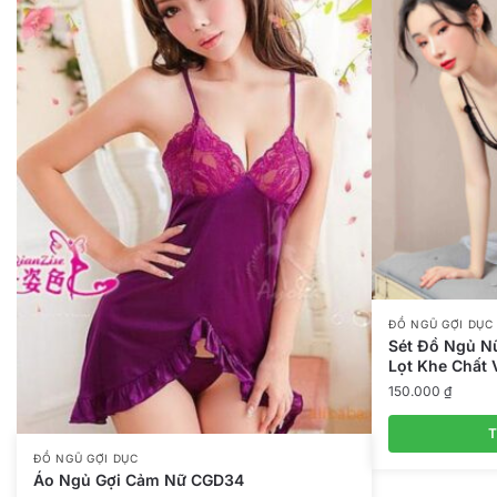
ĐỒ NGŨ GỢI DỤC
Sét Đồ Ngủ N
Lọt Khe Chất 
150.000
₫
T
ĐỒ NGŨ GỢI DỤC
Áo Ngủ Gợi Cảm Nữ CGD34