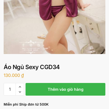
Áo Ngủ Sexy CGD34
130.000
₫
Áo
Thêm vào giỏ hàng
Ngủ
Sexy
CGD34
Miễn phí Ship đơn từ 500K
số