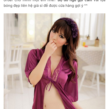
order cho mình một em nhé?
Bộ đồ ngủ gợi cảm
Vải lụa
bóng đẹp liên hệ giá sỉ để được cửa hàng gợi ý ^^