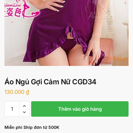
Áo Ngủ Gợi Cảm Nữ CGD34
130.000
₫
Áo
Thêm vào giỏ hàng
Ngủ
Gợi
Cảm
Miễn phí Ship đơn từ 500K
Nữ