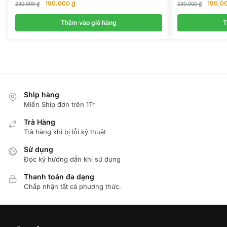
Giá
Giá
Giá
190.000
₫
190.0
230.000
₫
230.000
₫
gốc
hiện
gốc
là:
tại
là:
Thêm vào giỏ hàng
T
230.000 ₫.
là:
230.00
190.000 ₫.
Ship hàng
Miển Ship đơn trên 1Tr
Trà Hàng
Trả hàng khi bị lỗi kỷ thuật
Sử dụng
Đọc kỹ hướng dẩn khi sử dụng
Thanh toán đa dạng
Chấp nhận tất cả phương thức.