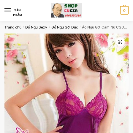
Skip
Skip
to
to
SÀN
0
PHẨM
navigation
content
Trang chủ
Đồ Ngũ Sexy
Đồ Ngũ Gợi Dục
Áo Ngủ Gợi Cảm Nữ CGD34
/
/
/