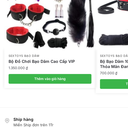
SEXTOYS BẠO DÂM
SEXTOYS BẠO D
Bộ Đồ Chơi Bạo Dâm Cao Cấp VIP
Bộ Bạo Dâm 1
Thỏa Mãn Đa
1.350.000
₫
700.000
₫
Thêm vào giỏ hàng
T
Ship hàng
Miển Ship đơn trên 1Tr