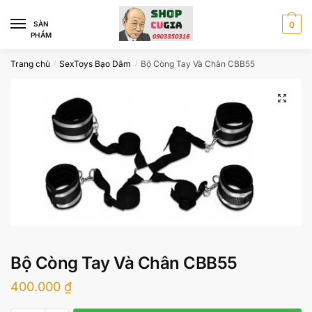
Skip
Skip
to
to
SÀN
0
PHẨM
navigation
content
Trang chủ
SexToys Bạo Dâm
Bộ Còng Tay Và Chân CBB55
/
/
Bộ Còng Tay Và Chân CBB55
400.000
₫