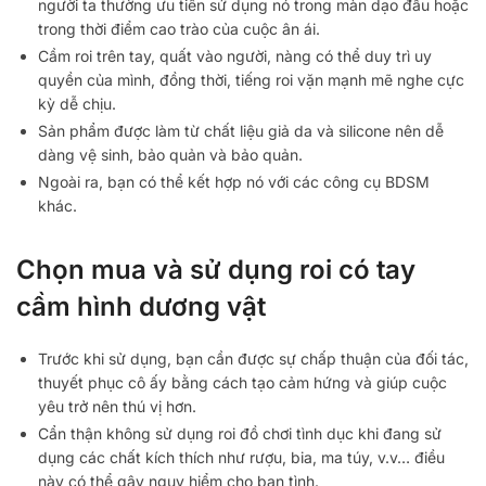
người ta thường ưu tiên sử dụng nó trong màn dạo đầu hoặc
trong thời điểm cao trào của cuộc ân ái.
Cầm roi trên tay, quất vào người, nàng có thể duy trì uy
quyền của mình, đồng thời, tiếng roi vặn mạnh mẽ nghe cực
kỳ dễ chịu.
Sản phẩm được làm từ chất liệu giả da và silicone nên dễ
dàng vệ sinh, bảo quản và bảo quản.
Ngoài ra, bạn có thể kết hợp nó với các công cụ BDSM
khác.
Chọn mua và sử dụng roi có tay
cầm hình dương vật
Trước khi sử dụng, bạn cần được sự chấp thuận của đối tác,
thuyết phục cô ấy bằng cách tạo cảm hứng và giúp cuộc
yêu trở nên thú vị hơn.
Cẩn thận không sử dụng roi đồ chơi tình dục khi đang sử
dụng các chất kích thích như rượu, bia, ma túy, v.v… điều
này có thể gây nguy hiểm cho bạn tình.