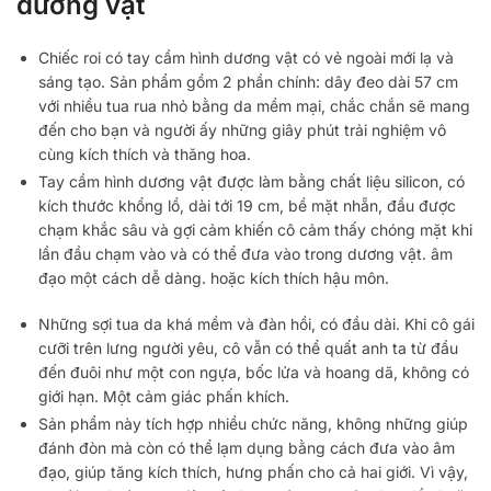
dương vật
Chiếc roi có tay cầm hình dương vật có vẻ ngoài mới lạ và
sáng tạo. Sản phẩm gồm 2 phần chính: dây đeo dài 57 cm
với nhiều tua rua nhỏ bằng da mềm mại, chắc chắn sẽ mang
đến cho bạn và người ấy những giây phút trải nghiệm vô
cùng kích thích và thăng hoa.
Tay cầm hình dương vật được làm bằng chất liệu silicon, có
kích thước khổng lồ, dài tới 19 cm, bề mặt nhẵn, đầu được
chạm khắc sâu và gợi cảm khiến cô cảm thấy chóng mặt khi
lần đầu chạm vào và có thể đưa vào trong dương vật. âm
đạo một cách dễ dàng. hoặc kích thích hậu môn.
Những sợi tua da khá mềm và đàn hồi, có đầu dài. Khi cô gái
cưỡi trên lưng người yêu, cô vẫn có thể quất anh ta từ đầu
đến đuôi như một con ngựa, bốc lửa và hoang dã, không có
giới hạn. Một cảm giác phấn khích.
Sản phẩm này tích hợp nhiều chức năng, không những giúp
đánh đòn mà còn có thể lạm dụng bằng cách đưa vào âm
đạo, giúp tăng kích thích, hưng phấn cho cả hai giới. Vì vậy,