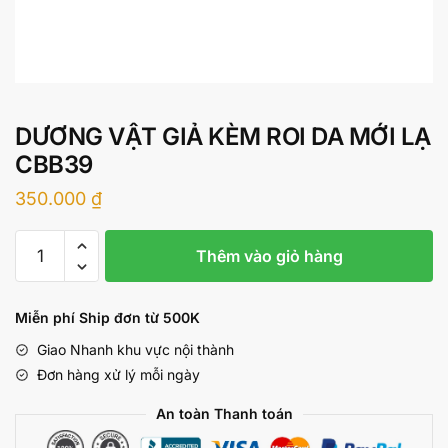
DƯƠNG VẬT GIẢ KÈM ROI DA MỚI LẠ
CBB39
350.000
₫
DƯƠNG
Thêm vào giỏ hàng
VẬT
GIẢ
KÈM
Miễn phí Ship đơn từ 500K
ROI
Giao Nhanh khu vực nội thành
DA
Đơn hàng xử lý mỗi ngày
MỚI
LẠ
An toàn Thanh toán
CBB39