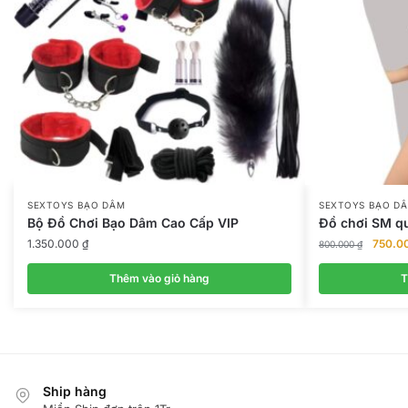
SEXTOYS BẠO DÂM
SEXTOYS BẠO D
Bộ Đồ Chơi Bạo Dâm Cao Cấp VIP
Đồ chơi SM q
Giá
1.350.000
₫
750.0
800.000
₫
gốc
là:
Thêm vào giỏ hàng
T
800.00
Ship hàng