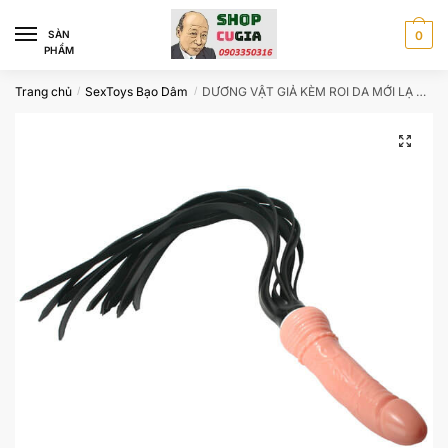
Skip
Skip
to
to
SÀN
0
PHẨM
navigation
content
Trang chủ
SexToys Bạo Dâm
DƯƠNG VẬT GIẢ KÈM ROI DA MỚI LẠ CBB39
/
/