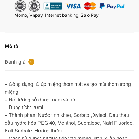
ngọt
ngào
Momo, Vnpay, Internet banking, Zalo Pay
số
lượng
Mô tả
Đánh giá
0
– Công dụng: Giúp miệng thơm mát và tạo mùi thơm trong
miệng
– Đối tượng sử dụng: nam và nữ
– Dung tích: 20ml
– Thành phần: Nước tinh khiết, Sorbitol, Xylitol, Dầu thầu
dầu hydro hóa PEG 40, Menthol, Sucralose, Natri Fluoride,
Kali Sorbate, Hương thơm.
– Cách sử dụng: Xịt trực tiếp vào miệng, xịt 1-3 lần hoặc