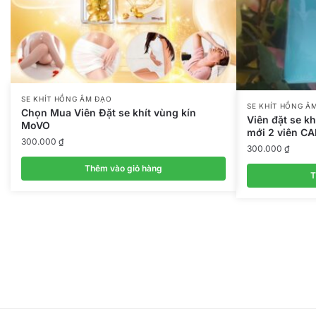
SE KHÍT HỒNG ÂM ĐẠO
SE KHÍT HỒNG Â
Chọn Mua Viên Đặt se khít vùng kín
Viên đặt se k
MoVO
mới 2 viên C
300.000
₫
300.000
₫
Thêm vào giỏ hàng
T