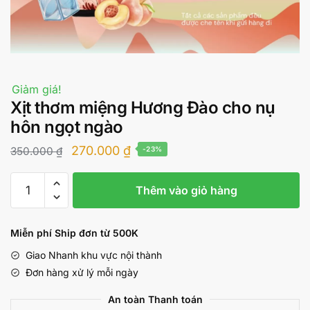
Giảm giá!
Xịt thơm miệng Hương Đào cho nụ
hôn ngọt ngào
Giá
Giá
270.000
₫
350.000
₫
-23%
gốc
hiện
Xịt
là:
tại
Thêm vào giỏ hàng
thơm
350.000 ₫.
là:
miệng
Hương
270.000 ₫.
Miễn phí Ship đơn từ 500K
Đào
Giao Nhanh khu vực nội thành
cho
Đơn hàng xử lý mỗi ngày
nụ
hôn
An toàn Thanh toán