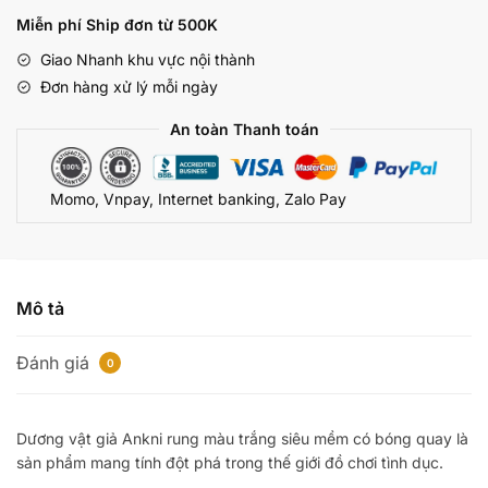
rung
Miễn phí Ship đơn từ 500K
thụt
Giao Nhanh khu vực nội thành
hút
Đơn hàng xử lý mỗi ngày
màu
trắng
An toàn Thanh toán
siêu
mềm
Momo, Vnpay, Internet banking, Zalo Pay
có
bi
xoay
số
lượng
Mô tả
Đánh giá
0
Dương vật giả Ankni rung màu trắng siêu mềm có bóng quay là
sản phẩm mang tính đột phá trong thế giới đồ chơi tình dục.