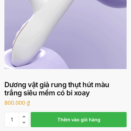
Dương vật giả rung thụt hút màu
trắng siêu mềm có bi xoay
800.000
₫
Dương
Thêm vào giỏ hàng
vật
giả