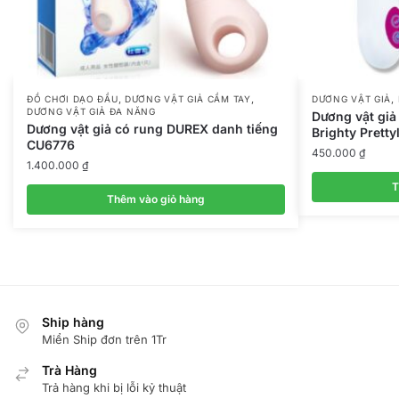
,
,
,
ĐỒ CHƠI DẠO ĐẦU
DƯƠNG VẬT GIẢ CẦM TAY
DƯƠNG VẬT GIẢ
DƯƠNG VẬT GIẢ ĐA NĂNG
Dương vật giả
Dương vật giả có rung DUREX danh tiếng
Brighty Pretty
CU6776
450.000
₫
1.400.000
₫
T
Thêm vào giỏ hàng
Ship hàng
Miển Ship đơn trên 1Tr
Trà Hàng
Trả hàng khi bị lỗi kỷ thuật