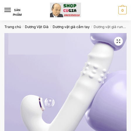
Skip
Skip
to
to
SÀN
0
PHẨM
navigation
content
Trang chủ
Dương Vật Giả
Dương vật giả cầm tay
Dương vật giả rung thụt hút màu trắng siêu mềm có bi xoay
/
/
/