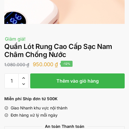
Giảm giá!
Quần Lót Rung Cao Cấp Sạc Nam
Châm Chống Nước
Giá
Giá
950.000
₫
1.080.000
₫
-12%
gốc
hiện
Quần
là:
tại
Thêm vào giỏ hàng
Lót
1.080.000 ₫.
là:
Rung
Cao
950.000 ₫.
Miễn phí Ship đơn từ 500K
Cấp
Giao Nhanh khu vực nội thành
Sạc
Đơn hàng xử lý mỗi ngày
Nam
Châm
An toàn Thanh toán