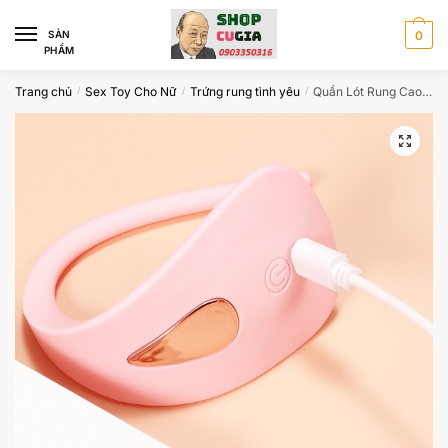
Skip
Skip
to
to
SÀN
0
PHẨM
navigation
content
Trang chủ
Sex Toy Cho Nữ
Trứng rung tình yêu
Quần Lót Rung Cao Cấp Sạc Nam Châm Chống Nước
/
/
/