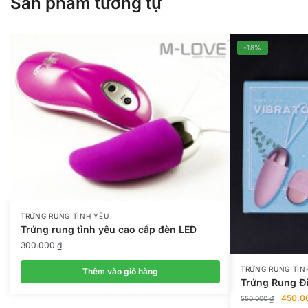
Sản phẩm tương tự
-18%
TRỨNG RUNG TÌNH YÊU
Trứng rung tình yêu cao cấp đèn LED
300.000
₫
TRỨNG RUNG TÌN
Thêm vào giỏ hàng
Trứng Rung Đi
Giá
450.0
550.000
₫