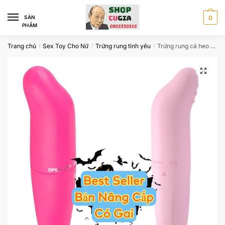
Skip
Skip
to
to
SÀN
0
PHẨM
navigation
content
Trang chủ
Sex Toy Cho Nữ
Trứng rung tình yêu
Trứng rung cá heo giá rẻ CTR160
/
/
/