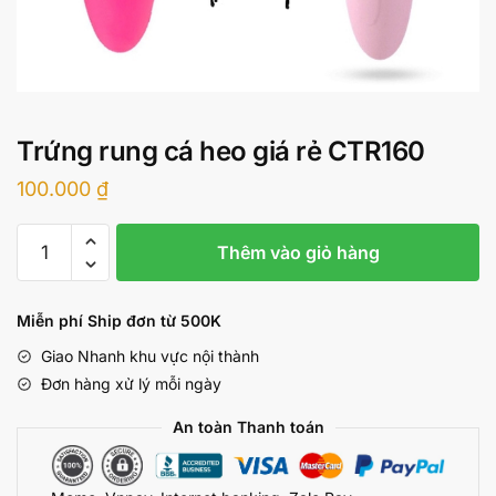
Trứng rung cá heo giá rẻ CTR160
100.000
₫
Trứng
Thêm vào giỏ hàng
rung
cá
heo
Miễn phí Ship đơn từ 500K
giá
Giao Nhanh khu vực nội thành
rẻ
Đơn hàng xử lý mỗi ngày
CTR160
số
An toàn Thanh toán
lượng