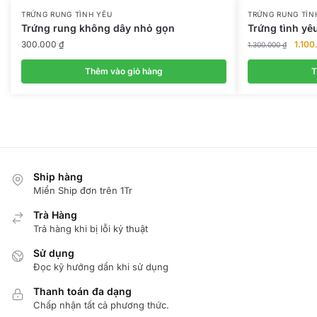
TRỨNG RUNG TÌNH YÊU
TRỨNG RUNG TÌN
Trứng rung không dây nhỏ gọn
Trứng tình yê
Giá
300.000
₫
1.10
1.300.000
₫
gốc
là:
Thêm vào giỏ hàng
T
1.300
Ship hàng
Miển Ship đơn trên 1Tr
Trà Hàng
Trả hàng khi bị lỗi kỷ thuật
Sử dụng
Đọc kỹ hướng dẩn khi sử dụng
Thanh toán đa dạng
Chấp nhận tất cả phương thức.