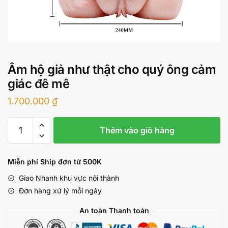
Âm hộ giả như thật cho quý ông cảm
giác đê mê
1.700.000
₫
Âm
Thêm vào giỏ hàng
hộ
giả
như
Miễn phí Ship đơn từ 500K
thật
Giao Nhanh khu vực nội thành
cho
Đơn hàng xử lý mỗi ngày
quý
ông
An toàn Thanh toán
cảm