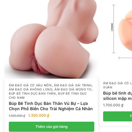
ÂM ĐẠO GIẢ CÓ 
,
,
ÂM ĐẠO GIẢ CÓ HẬU MÔN
ÂM ĐẠO GIẢ GÁI TRINH
XUÂN
,
,
ÂM ĐẠO GIẢ KHÔNG LONG
ÂM ĐẠO GIẢ MONG TO
Búp bê tình 
,
BÚP BÊ TÌNH DỤC BÁN THÂN
BÚP BÊ TÌNH DỤC
silicon mập 
CHO NAM
Búp Bê Tình Dục Bán Thân Vú Bự – Lựa
1.700.000
₫
Chọn Phổ Biến Cho Trải Nghiệm Cá Nhân
Giá
Giá
1.350.000
₫
1.500.000
₫
T
gốc
hiện
là:
tại
Thêm vào giỏ hàng
1.500.000 ₫.
là: