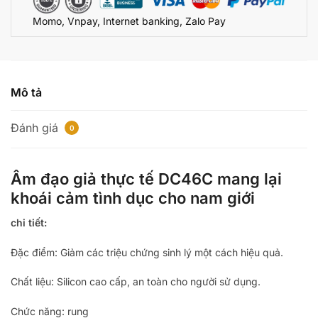
giác
Momo, Vnpay, Internet banking, Zalo Pay
đê
mê
số
lượng
Mô tả
Đánh giá
0
Âm đạo giả thực tế DC46C mang lại
khoái cảm tình dục cho nam giới
chi tiết:
Đặc điểm: Giảm các triệu chứng sinh lý một cách hiệu quả.
Chất liệu: Silicon cao cấp, an toàn cho người sử dụng.
Chức năng: rung