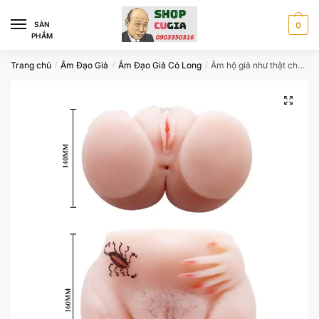
Skip
Skip
to
to
SÀN
0
PHẨM
navigation
content
Trang chủ
Âm Đạo Giả
Âm Đạo Giả Có Long
Âm hộ giả như thật cho quý ông cảm giác đê mê
/
/
/