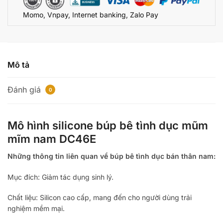
silicon
Momo, Vnpay, Internet banking, Zalo Pay
mập
mạp
số
lượng
Mô tả
Đánh giá
0
Mô hình silicone búp bê tình dục mũm
mĩm nam DC46E
Những thông tin liên quan về búp bê tình dục bán thân nam:
Mục đích: Giảm tác dụng sinh lý.
Chất liệu: Silicon cao cấp, mang đến cho người dùng trải
nghiệm mềm mại.