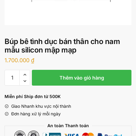
Búp bê tình dục bán thân cho nam
mẫu silicon mập mạp
1.700.000
₫
Búp
Thêm vào giỏ hàng
bê
tình
dục
Miễn phí Ship đơn từ 500K
bán
Giao Nhanh khu vực nội thành
thân
Đơn hàng xử lý mỗi ngày
cho
nam
An toàn Thanh toán
mẫu