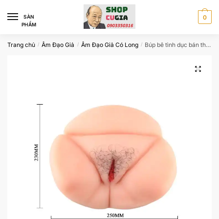
Skip
Skip
to
to
SÀN
0
PHẨM
navigation
content
Trang chủ
Âm Đạo Giả
Âm Đạo Giả Có Long
Búp bê tình dục bán thân cho nam mẫu silicon mập mạp
/
/
/