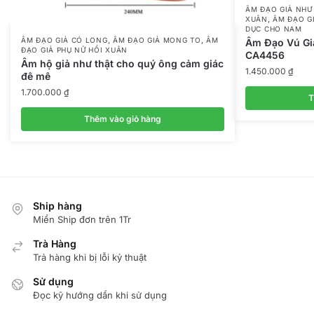
ÂM ĐẠO GIẢ NHƯ
,
XUÂN
ÂM ĐẠO G
DỤC CHO NAM
,
,
ÂM ĐẠO GIẢ CÓ LONG
ÂM ĐẠO GIẢ MONG TO
ÂM
Âm Đạo Vú Gi
ĐẠO GIẢ PHỤ NỮ HỒI XUÂN
CA4456
Âm hộ giả như thật cho quý ông cảm giác
1.450.000
₫
đê mê
1.700.000
₫
T
Thêm vào giỏ hàng
Ship hàng
Miển Ship đơn trên 1Tr
Trà Hàng
Trả hàng khi bị lỗi kỷ thuật
Sử dụng
Đọc kỹ hướng dẩn khi sử dụng