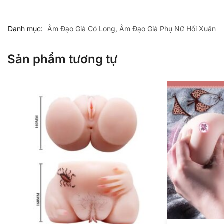
Danh mục:
Âm Đạo Giả Có Long
,
Âm Đạo Giả Phụ Nữ Hồi Xuân
Sản phẩm tương tự