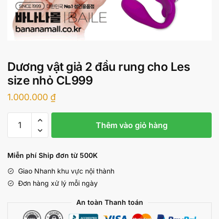
Dương vật giả 2 đầu rung cho Les
size nhỏ CL999
1.000.000
₫
Dương
Thêm vào giỏ hàng
vật
giả
2
Miễn phí Ship đơn từ 500K
đầu
Giao Nhanh khu vực nội thành
rung
Đơn hàng xử lý mỗi ngày
cho
Les
An toàn Thanh toán
size