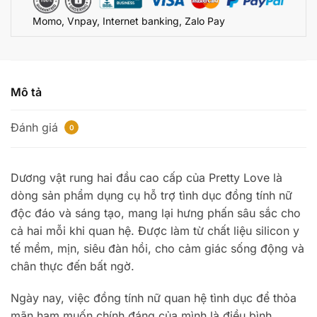
nhỏ
Momo, Vnpay, Internet banking, Zalo Pay
CL999
số
lượng
Mô tả
Đánh giá
0
Dương vật rung hai đầu cao cấp của Pretty Love là
dòng sản phẩm dụng cụ hỗ trợ tình dục đồng tính nữ
độc đáo và sáng tạo, mang lại hưng phấn sâu sắc cho
cả hai mỗi khi quan hệ. Được làm từ chất liệu silicon y
tế mềm, mịn, siêu đàn hồi, cho cảm giác sống động và
chân thực đến bất ngờ.
Ngày nay, việc đồng tính nữ quan hệ tình dục để thỏa
mãn ham muốn chính đáng của mình là điều bình