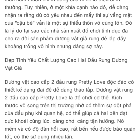
thường. Tuy nhiên, ở một khía cạnh nào đó, dễ dàng
nhận ra rằng dù có yêu nhau đến mấy thì sự vắng mặt
của “cậu bé” vẫn là một sự thiếu thốn vô cùng lớn. Đó
là lý do tại sao các nhà sản xuất đồ chơi tình dục đã
cho ra đời sản phẩm dương vật giả rung để lấp đầy
khoảng trống vô hình nhưng đáng sợ này.
Đẹp Tình Yêu Chất Lượng Cao Hai Đầu Rung Dương
Vật Giả
Dương vật cao cấp 2 đầu rung Pretty Love độc ​​đáo có
thiết kế dạng đai để dễ dàng tháo lắp. Dương vật rung
2 đầu cao cấp Pretty Love là đồ chơi cơ thể. Kích
thước vô song trên thị trường nhờ có thêm sự đột phá
của đầu phụ khi quan hệ, có thể giúp cả hai bên đạt
cực khoái cùng lúc, càng chơi càng tận hưởng. Nó
mềm và có độ đàn hồi cao, rất bền nếu được bảo quản
tốt, có thể sử dụng nhiều lần.