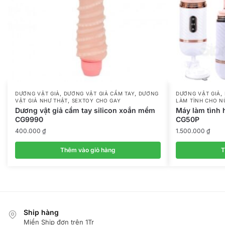
,
,
,
DƯƠNG VẬT GIẢ
DƯƠNG VẬT GIẢ CẦM TAY
DƯƠNG
DƯƠNG VẬT GIẢ
,
VẬT GIẢ NHƯ THẬT
SEXTOY CHO GAY
LÀM TÌNH CHO N
Dương vật giả cầm tay silicon xoắn mềm
Máy làm tình 
CG9990
CG50P
400.000
₫
1.500.000
₫
Thêm vào giỏ hàng
T
Ship hàng
Miển Ship đơn trên 1Tr