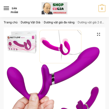
Skip
Skip
to
to
SÀN
0
PHẨM
navigation
content
Trang chủ
Dương Vật Giả
Dương vật giả đa năng
Dương vật giả 2 đầu rung cho Les size nhỏ CL999
/
/
/